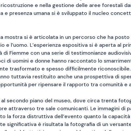
ricostruzione e nella gestione delle aree forestali d
a e presenza umana si è sviluppato il nucleo concettu
 la mostra si è articolata in un percorso che ha posto
io e l’uomo. L’esperienza espositiva si è aperta al pr
 di Fiemme con una serie di testimonianze audiovisiv
 voci di uomini e donne hanno raccontato lo smarriment
e trasformato e spesso difficilmente riconoscibile. 
hanno tuttavia restituito anche una prospettiva di spe
portunità per ripensare il rapporto tra comunità e 
o al secondo piano del museo, dove circa trenta foto
re attraverso tre sale comunicanti. Le immagini di pa
la forza distruttiva dell’evento quanto la capacità d
te significativa è risultata la fotografia di un versa