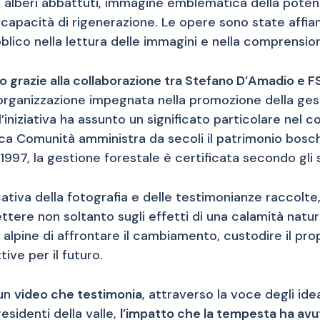
alberi abbattuti, immagine emblematica della potenza
capacità di rigenerazione. Le opere sono state affian
blico nella lettura delle immagini e nella comprension
o grazie alla collaborazione tra Stefano D’Amadio e FS
 organizzazione impegnata nella promozione della ges
l’iniziativa ha assunto un significato particolare nel c
ca Comunità amministra da secoli il patrimonio bosch
l 1997, la gestione forestale è certificata secondo gli
ativa della fotografia e delle testimonianze raccolte,
flettere non soltanto sugli effetti di una calamità natu
alpine di affrontare il cambiamento, custodire il prop
ive per il futuro.
 un
video che testimonia
, attraverso la voce degli ide
residenti della valle,
l’impatto che la tempesta ha avut