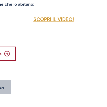
ne che lo abitano
:
SCOPRI IL VIDEO!
a
tre