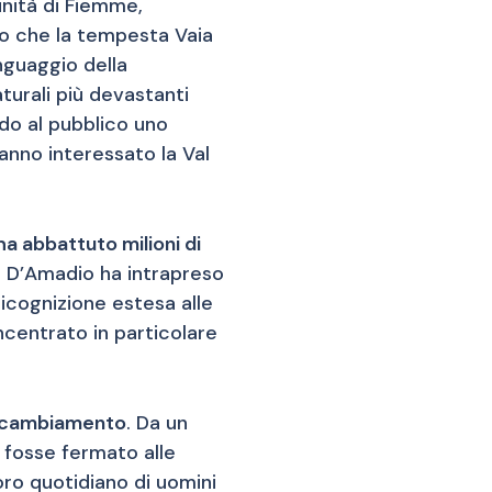
unità di Fiemme,
to che la tempesta Vaia
inguaggio della
turali più devastanti
endo al pubblico uno
anno interessato la Val
ha abbattuto milioni di
no D’Amadio ha intrapreso
icognizione estesa alle
ncentrato in particolare
e cambiamento
. Da un
i fosse fermato alle
oro quotidiano di uomini