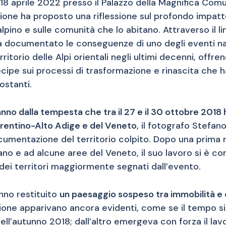
18 aprile 2022 presso il Palazzo della Magnifica Com
zione ha proposto una riflessione sul profondo impat
lpino e sulle comunità che lo abitano. Attraverso il l
ha documentato le conseguenze di uno degli eventi na
rritorio delle Alpi orientali negli ultimi decenni, offr
ipe sui processi di trasformazione e rinascita che h
ostanti.
anno dalla tempesta che tra il 27 e il 30 ottobre 2018 
 Trentino-Alto Adige e del Veneto
, il fotografo Stefa
umentazione del territorio colpito. Dopo una prima r
ano e ad alcune aree del Veneto, il suo lavoro si è co
 dei territori maggiormente segnati dall’evento.
nno restituito
un paesaggio sospeso tra immobilità 
ruzione apparivano ancora evidenti, come se il tempo s
l’autunno 2018; dall’altro emergeva con forza il lav