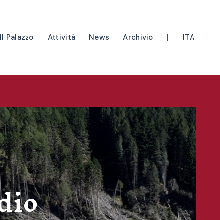
Il Palazzo
Attività
News
Archivio
|
ITA
Monumento
Mostre in corso
Archivio storico
mo
ostra mission
Attività al museo
Opere e documenti
taff
Eventi
Archivio mostre
Educazione
Archivio eventi
Eventi privati
dio