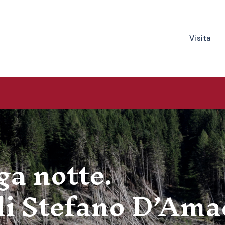
Visita
Orari e prezzi
Il 
Dove ci trovia
La n
Servizi
Lo s
Contatti
Newsletter
ga notte.
di Stefano D’Ama