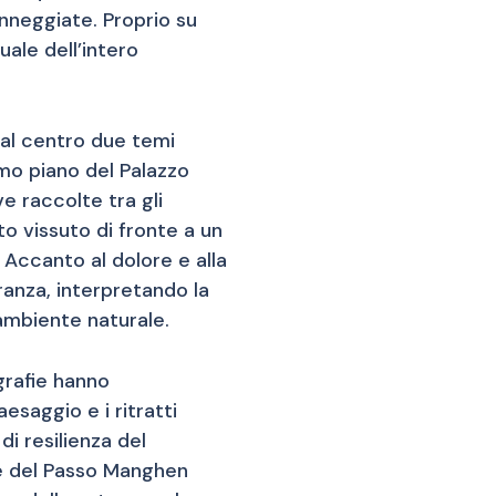
anneggiate. Proprio su
ale dell’intero
 al centro due temi
imo piano del Palazzo
e raccolte tra gli
o vissuto di fronte a un
Accanto al dolore e alla
ranza, interpretando la
ambiente naturale.
grafie hanno
esaggio e i ritratti
i resilienza del
nte del Passo Manghen