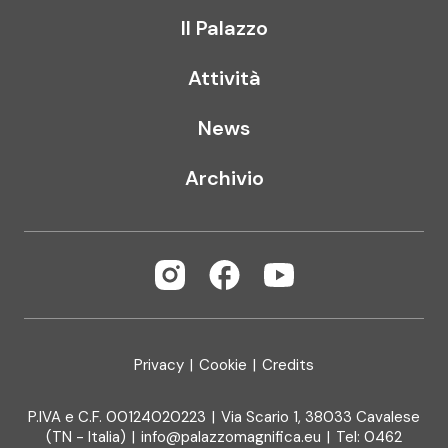
Il Palazzo
Attività
News
Archivio
Privacy
|
Cookie
|
Credits
P.IVA e C.F. 00124020223
|
Via Scario 1, 38033 Cavalese
(TN - Italia)
|
info@palazzomagnifica.eu
|
Tel:
0462