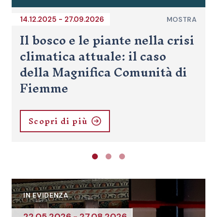
14.12.2025 - 27.09.2026
MOSTRA
Domino 3.0: Generated
A
i
Living Structure. Dalla ferita
alla forma. Kengo Kuma e
l’architettura che rigenera
Scopri di più
IN EVIDENZA
27.06.2026 - 19.09.2026