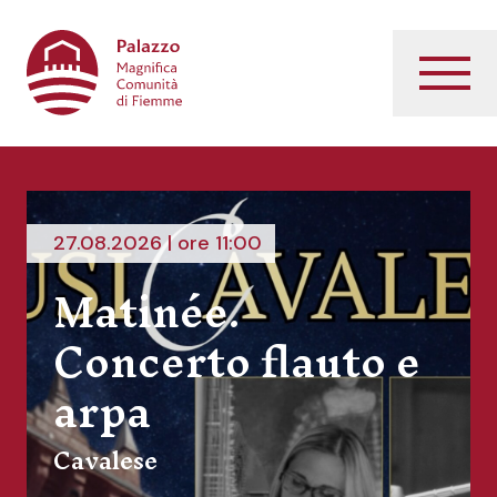
Palazzo Magnifica Comunità di Fiemme
Menu
27.08.2026 | ore 11:00
Matinée.
Concerto flauto e
arpa
Cavalese