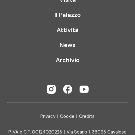
Il Palazzo
Attività
News
Archivio
Privacy
|
Cookie
|
Credits
P.IVA e C.F. 00124020223
|
Via Scario 1, 38033 Cavalese