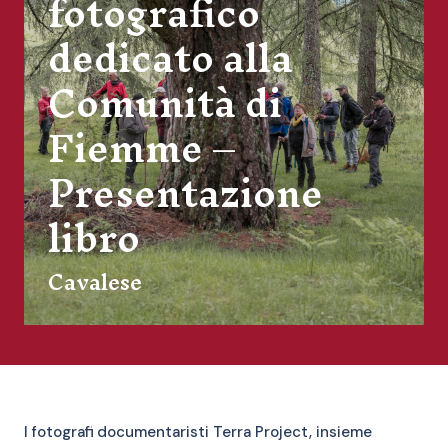
fotografico
dedicato alla
Comunità di
Fiemme –
Presentazione
libro
Cavalese
I fotografi documentaristi Terra Project, insieme