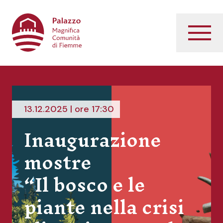
Palazzo Magnifica Comunità di Fiemme
Menu
13.12.2025 | ore 17:30
Inaugurazione
mostre
“Il bosco e le
piante nella crisi